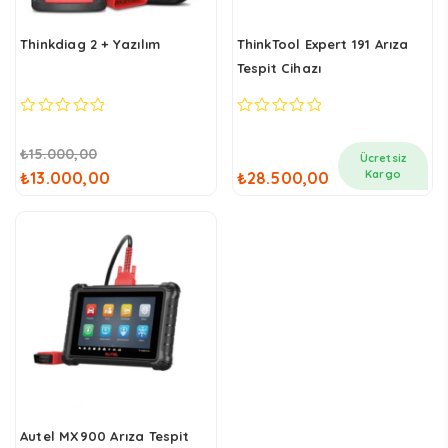
Thinkdiag 2 + Yazılım
ThinkTool Expert 191 Arıza
Tespit Cihazı
0
0
out
out
Orijinal
Şu
₺
15.000,00
of
of
Ücretsiz
5
5
fiyat:
andaki
Kargo
₺
13.000,00
₺
28.500,00
₺15.000,00.
fiyat:
₺13.000,00.
Autel MX900 Arıza Tespit