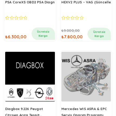
PSA CoreXS OBD2 PSA Diagnostik Kablosu – AR10019440
HEXV2 PLUS – VAG (Güncellenebi
0
out of 5
0
out of 5
Orijinal fiyat: ₺9.000,00.
Şu andaki fiyat: ₺7.800,00.
₺
9.000,00
Ücretsiz
Ücretsiz
Kargo
₺
6.300,00
₺
7.800,00
Kargo
Diagbox 9.226 Peugot
Mercedes WIS ASRA & EPC
Citroen Arıza Tespit
Servis Onarım Programı