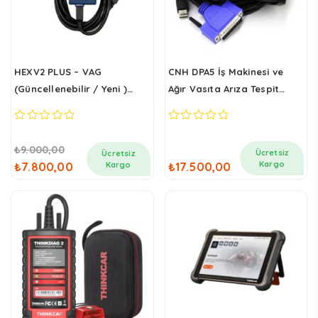
HEXV2 PLUS – VAG
CNH DPA5 İş Makinesi ve
(Güncellenebilir / Yeni )
Ağır Vasıta Arıza Tespit
Arıza Tespit ve Kodlama
Cihazı (J2534 & RP1210)
Cihazı (HEX NET WiFi & USB)
0
0
out
out
Orijinal
Şu
₺
9.000,00
of
of
Ücretsiz
Ücretsiz
5
5
fiyat:
andaki
Kargo
₺
7.800,00
Kargo
₺
17.500,00
₺9.000,00.
fiyat:
₺7.800,00.