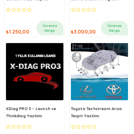
Programı
0
0
out
out
of
of
Ücretsiz
Ücretsiz
5
5
Kargo
Kargo
₺
1.250,00
₺
3.000,00
XDiag PRO 3 – Launch ve
Toyota Techstream Arıza
Thinkdiag Yazılımı
Tespit Yazılımı
0
0