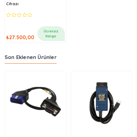
Cihazı
0
out
of
Ücretsiz
5
Kargo
₺
27.500,00
Son Eklenen Ürünler