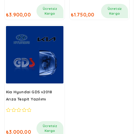
out
out
of
of
Ücretsiz
Ücretsiz
5
5
Kargo
Kargo
₺
3.900,00
₺
1.750,00
Kia Hyundai GDS v2018
Arıza Tespit Yazılımı
0
out
of
Ücretsiz
5
Kargo
₺
3.000,00