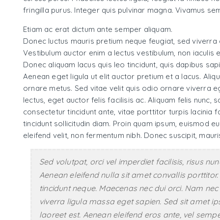
fringilla purus. Integer quis pulvinar magna. Vivamus se
Etiam ac erat dictum ante semper aliquam.
Donec luctus mauris pretium neque feugiat, sed viverra 
Vestibulum auctor enim a lectus vestibulum, non iaculis el
Donec aliquam lacus quis leo tincidunt, quis dapibus sap
Aenean eget ligula ut elit auctor pretium et a lacus. Al
ornare metus. Sed vitae velit quis odio ornare viverra
lectus, eget auctor felis facilisis ac. Aliquam felis nunc
consectetur tincidunt ante, vitae porttitor turpis lacinia
tincidunt sollicitudin diam. Proin quam ipsum, euismod e
eleifend velit, non fermentum nibh. Donec suscipit, mauri
Sed volutpat, orci vel imperdiet facilisis, risus n
Aenean eleifend nulla sit amet convallis porttito
tincidunt neque. Maecenas nec dui orci. Nam nec
viverra ligula massa eget sapien. Sed sit amet ips
laoreet est. Aenean eleifend eros ante, vel semper