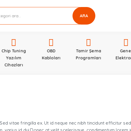
ARA
Chip Tuning
OBD
Tamir Şema
Gene
Yazılım
Kabloları
Programları
Elektro
Cihazları
ed vitae fringilla ex. Ut id neque nec nibh tincidunt efficitur s
non, varius id dui.Donec at velit scelerisque, condimentum lorem 