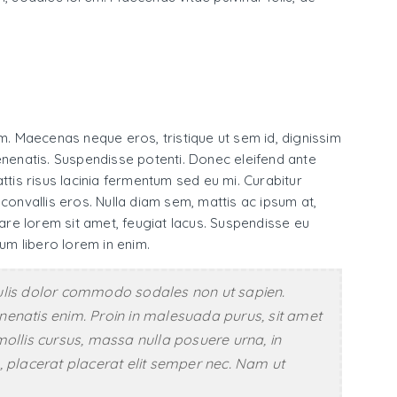
em. Maecenas neque eros, tristique ut sem id, dignissim
nenatis. Suspendisse potenti. Donec eleifend ante
attis risus lacinia fermentum sed eu mi. Curabitur
, convallis eros. Nulla diam sem, mattis ac ipsum at,
nare lorem sit amet, feugiat lacus. Suspendisse eu
tum libero lorem in enim.
 iaculis dolor commodo sodales non ut sapien.
venenatis enim. Proin in malesuada purus, sit amet
llis cursus, massa nulla posuere urna, in
is, placerat placerat elit semper nec. Nam ut