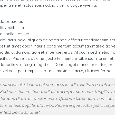
mper ante et lectus euismod, id viverra augue viverra.
dolor auctor.
it vestibulum.
ien pellentesque.
iquam lacus odio, aliquam ac porta nec, efficitur condimentum s
 eget sit amet dolor. Mauris condimentum accumsan massa ac ve
, sagittis ut dui non, laoreet imperdiet eros. Aliquam sed metus m
 facilisis. Phasellus sit amet justo fermentum, bibendum lorem et
u lobortis vel, feugiat eget dui. Donec eget massa porttitor, or
s vel volutpat tempus, leo arcu maximus lacus, ultricies fermen
unc ultricies nisl, in laoreet sem arcu in odio. Nullam a nibh
r. Sed risus ipsum, hendrerit ullamcorper sem non, fringilla 
 tempus diam, ac auctor enim. Quisque bibendum, nunc ac mo
um ut felis sagittis placerat. Pellentesque luctus justo turp
 felis porta sit amet.