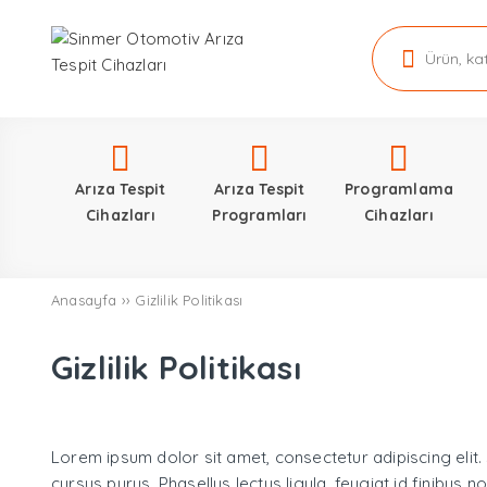
Arıza Tespit
Arıza Tespit
Programlama
Cihazları
Programları
Cihazları
Anasayfa
››
Gizlilik Politikası
Gizlilik Politikası
Lorem ipsum dolor sit amet, consectetur adipiscing elit. S
cursus purus. Phasellus lectus ligula, feugiat id finibus 