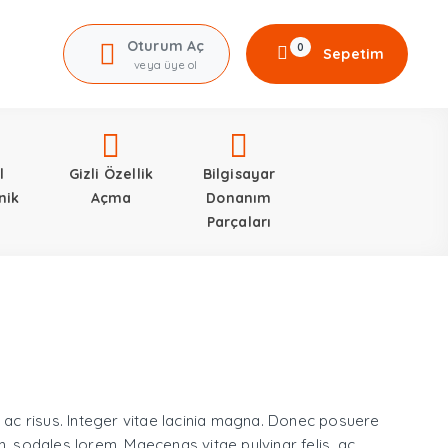
Oturum Aç
0
Sepetim
veya üye ol
l
Gizli Özellik
Bilgisayar
nik
Açma
Donanım
Parçaları
ed ac risus. Integer vitae lacinia magna. Donec posuere
in, sodales lorem. Maecenas vitae pulvinar felis, ac