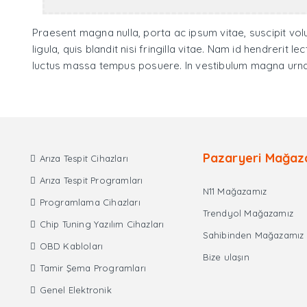
Praesent magna nulla, porta ac ipsum vitae, suscipit volu
ligula, quis blandit nisi fringilla vitae. Nam id hendrerit
luctus massa tempus posuere. In vestibulum magna urna
Pazaryeri Mağaz
Arıza Tespit Cihazları
Arıza Tespit Programları
N11 Mağazamız
Programlama Cihazları
Trendyol Mağazamız
Chip Tuning Yazılım Cihazları
Sahibinden Mağazamız
OBD Kabloları
Bize ulaşın
Tamir Şema Programları
Genel Elektronik