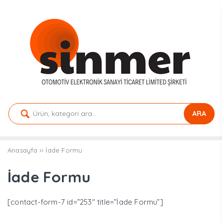
ARA
Anasayfa
››
İade Formu
İade Formu
[contact-form-7 id=”253″ title=”İade Formu”]