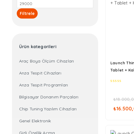
düşük
En
fiyat
yüksek
Filtrele
fiyat
Ürün kategorileri
Araç Boya Ölçüm Cihazları
Launch Thin
Tablet + Kab
Arıza Tespit Cihazları
Arıza Tespit Programları
0
out
of
Bilgisayar Donanım Parçaları
₺
18.000,
5
Oriji
₺
16.500
Chip Tuning Yazılım Cihazları
fiyat
₺18.
Genel Elektronik
Gizli Özellik Açma