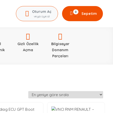
Oturum Aç
0
Sepetim
veya üye ol
l
Gizli Özellik
Bilgisayar
nik
Açma
Donanım
Parçaları