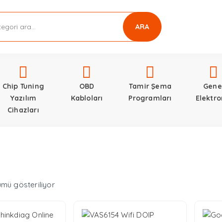
ARA
Chip Tuning
OBD
Tamir Şema
Gene
Yazılım
Kabloları
Programları
Elektro
Cihazları
En
ümü gösteriliyor
yeniye
göre
sıralandı