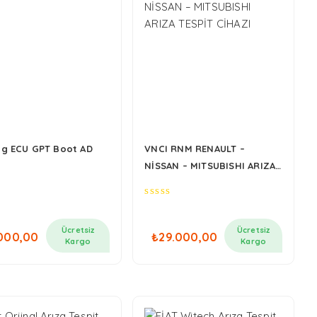
g ECU GPT Boot AD
VNCI RNM RENAULT –
NİSSAN – MITSUBISHI ARIZA
TESPİT CİHAZI
0
out
of
Ücretsiz
Ücretsiz
000,00
₺
29.000,00
5
Kargo
Kargo