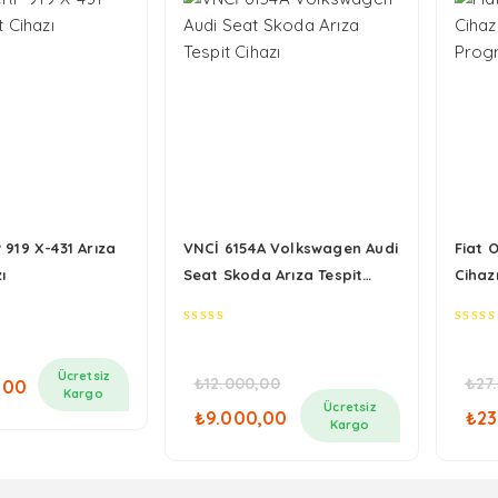
919 X-431 Arıza
VNCİ 6154A Volkswagen Audi
Fiat O
ı
Seat Skoda Arıza Tespit
Cihaz
Cihazı
Prog
0
0
out
out
of
of
Ücretsiz
₺
12.000,00
₺
27
,00
5
5
Kargo
Orijinal
Şu
Or
Ücretsiz
₺
9.000,00
₺
23
fiyat:
andaki
fi
Kargo
₺12.000,00.
fiyat:
₺2
₺9.000,00.