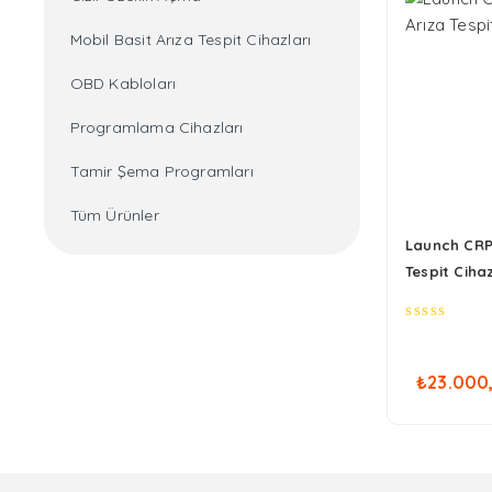
Mobil Basit Arıza Tespit Cihazları
OBD Kabloları
Programlama Cihazları
Tamir Şema Programları
Tüm Ürünler
Launch CRP 
Tespit Cihaz
0
out
of
₺
23.000
5