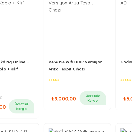
kdiag Online +
VAS6154 Wifi DOIP Versiyon
Godia
lo + Kılıf
Arıza Tespit Cihazı
0
0
out
out
of
of
Ücretsiz
00
₺
9.000,00
₺
5.
5
5
Kargo
nal
Şu
Ücretsiz
,00
:
andaki
Kargo
000,00.
fiyat:
₺16.500,00.