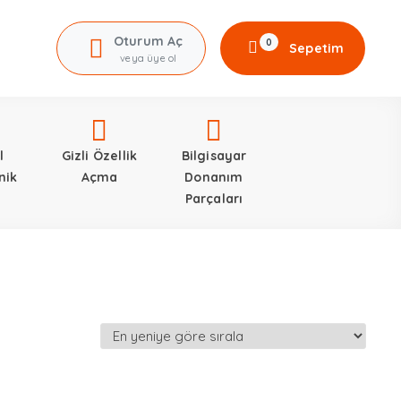
Oturum Aç
0
Sepetim
veya üye ol
l
Gizli Özellik
Bilgisayar
nik
Açma
Donanım
Parçaları