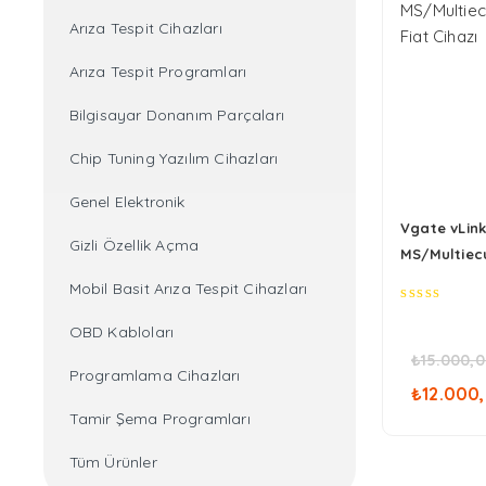
Arıza Tespit Cihazları
Arıza Tespit Programları
Bilgisayar Donanım Parçaları
Chip Tuning Yazılım Cihazları
Genel Elektronik
Vgate vLin
Gizli Özellik Açma
MS/Multiecu
Fiat Cihazı
Mobil Basit Arıza Tespit Cihazları
0
OBD Kabloları
out
of
₺
15.000,
5
Oriji
Programlama Cihazları
₺
12.000
fiyat
Tamir Şema Programları
₺15.
Tüm Ürünler