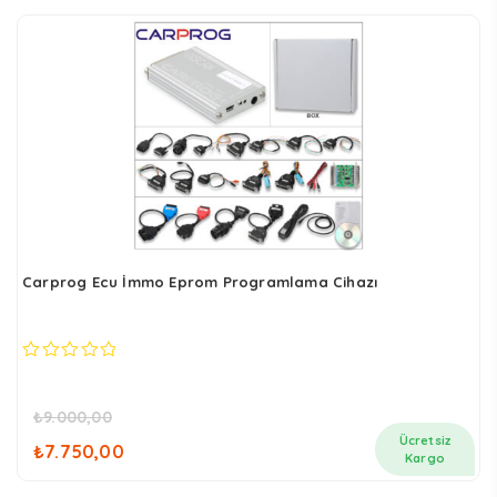
Carprog Ecu İmmo Eprom Programlama Cihazı
0
out
of
₺
9.000,00
5
Orijinal
Şu
Ücretsiz
₺
7.750,00
fiyat:
andaki
Kargo
₺9.000,00.
fiyat: