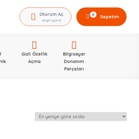
Oturum Aç
0
Sepetim
veya üye ol
l
Gizli Özellik
Bilgisayar
nik
Açma
Donanım
Parçaları