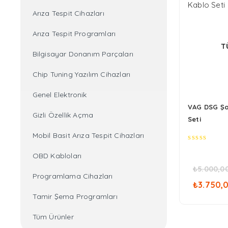
Arıza Tespit Cihazları
Arıza Tespit Programları
T
Bilgisayar Donanım Parçaları
Chip Tuning Yazılım Cihazları
Genel Elektronik
VAG DSG Şa
Gizli Özellik Açma
Seti
Mobil Basit Arıza Tespit Cihazları
0
OBD Kabloları
out
of
₺
5.000,0
5
Oriji
Programlama Cihazları
₺
3.750,
fiyat
Tamir Şema Programları
₺5.0
Tüm Ürünler