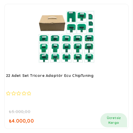
22 Adet Set Tricore Adaptör Ecu ChipTuning
0
out
of
₺
5.000,00
5
Orijinal
Şu
Ücretsiz
₺
4.000,00
fiyat:
andaki
Kargo
₺5.000,00.
fiyat: