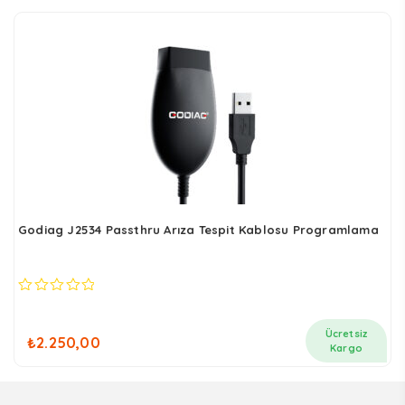
Godiag J2534 Passthru Arıza Tespit Kablosu Programlama
0
out
of
Ücretsiz
₺
2.250,00
5
Kargo