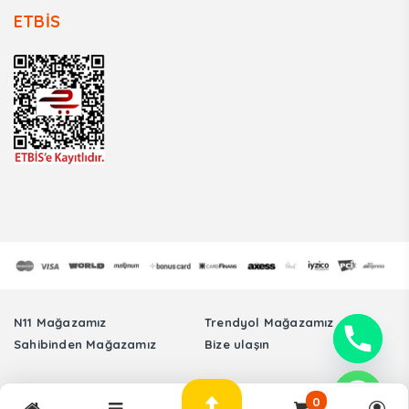
ETBİS
N11 Mağazamız
Trendyol Mağazamız
Sahibinden Mağazamız
Bize ulaşın
Tüm Hakları Saklıdır. © Sinmer Otomotiv Elektronik Sanayi Ticaret Limited
0