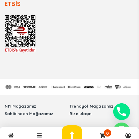
ETBİS
N11 Mağazamız
Trendyol Mağazamız
Sahibinden Mağazamız
Bize ulaşın
Tüm Hakları Saklıdır. © Sinmer Otomotiv Elektronik Sanayi Ticaret Limited
0
Şirketi Arıza Tespit Cihazları -