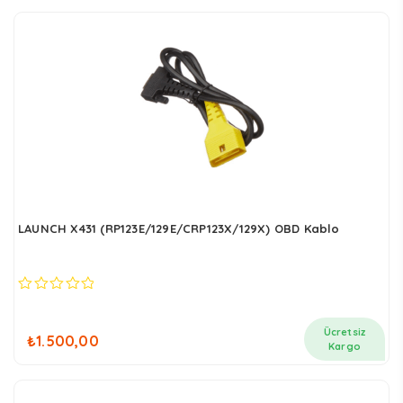
sıralandı
LAUNCH X431 (RP123E/129E/CRP123X/129X) OBD Kablo
0
out
of
Ücretsiz
₺
1.500,00
5
Kargo