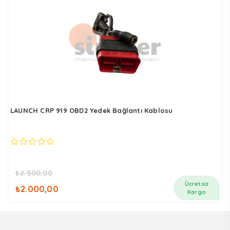
LAUNCH CRP 919 OBD2 Yedek Bağlantı Kablosu
0
out
of
₺
2.500,00
5
Orijinal
Şu
Ücretsiz
₺
2.000,00
fiyat:
andaki
Kargo
₺2.500,00.
fiyat:
₺2.000,00.