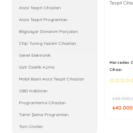
Arıza Tespit Cihazları
Arıza Tespit Programları
Bilgisayar Donanım Parçaları
Chip Tuning Yazılım Cihazları
Genel Elektronik
Mercedes C6
Gizli Özellik Açma
Cihazı
Mobil Basit Arıza Tespit Cihazları
0
OBD Kabloları
out
of
₺
58.000,
5
Oriji
Programlama Cihazları
₺
40.000
fiyat
Tamir Şema Programları
₺58.
Tüm Ürünler