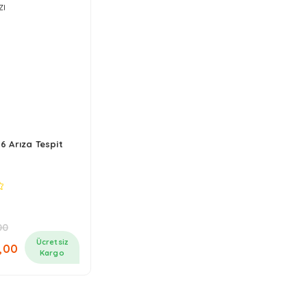
 Arıza Tespit
00
nal
Şu
Ücretsiz
,00
:
andaki
Kargo
000,00.
fiyat:
₺40.000,00.