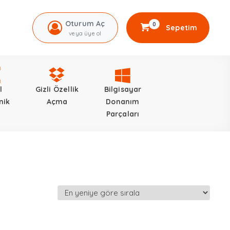
Oturum Aç
0
Sepetim
veya üye ol
l
Gizli Özellik
Bilgisayar
nik
Açma
Donanım
Parçaları