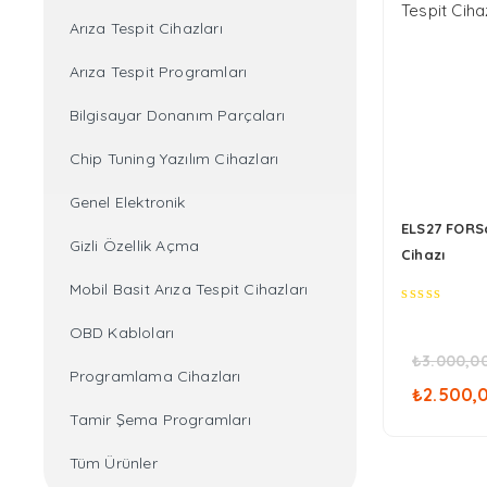
Arıza Tespit Cihazları
Arıza Tespit Programları
Bilgisayar Donanım Parçaları
Chip Tuning Yazılım Cihazları
Genel Elektronik
ELS27 FORSc
Gizli Özellik Açma
Cihazı
Mobil Basit Arıza Tespit Cihazları
0
OBD Kabloları
out
of
₺
3.000,0
5
Oriji
Programlama Cihazları
₺
2.500,
fiyat
Tamir Şema Programları
₺3.0
Tüm Ürünler