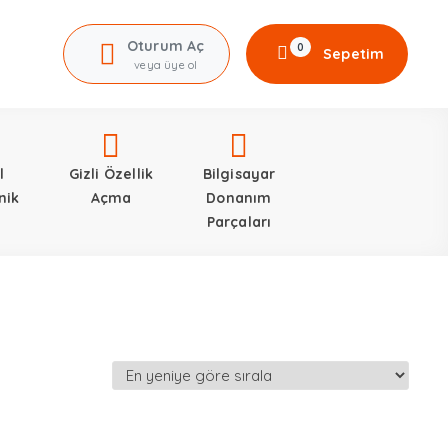
Oturum Aç
0
Sepetim
veya üye ol
l
Gizli Özellik
Bilgisayar
nik
Açma
Donanım
Parçaları