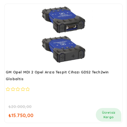
GM Opel MDI 2 Opel Arıza Tespit Cihazı GDS2 Tech2win
Globaltis
0
out
of
₺
20.000,00
5
Orijinal
Şu
Ücretsiz
₺
15.750,00
fiyat:
andaki
Kargo
₺20.000,00.
fiyat: