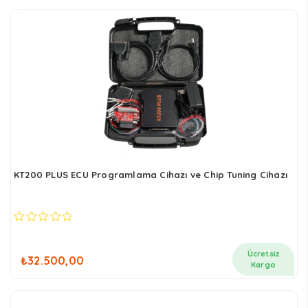
sıralandı
KT200 PLUS ECU Programlama Cihazı ve Chip Tuning Cihazı
0
out
of
Ücretsiz
₺
32.500,00
5
Kargo