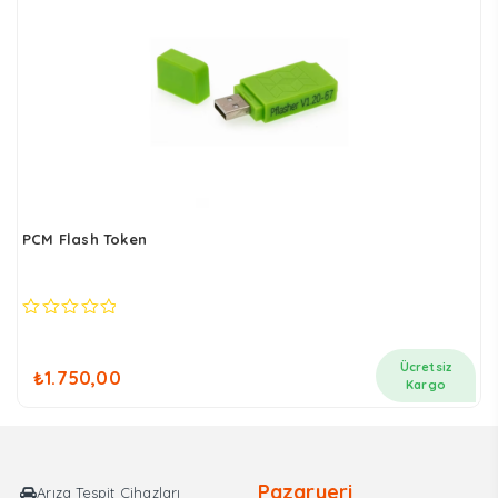
PCM Flash Token
0
out
of
Ücretsiz
₺
1.750,00
5
Kargo
Pazaryeri
Arıza Tespit Cihazları