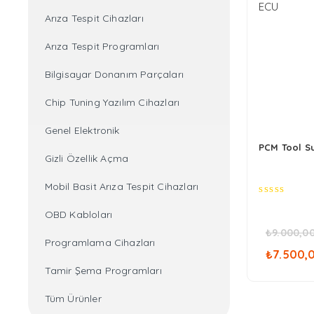
Arıza Tespit Cihazları
Arıza Tespit Programları
Bilgisayar Donanım Parçaları
Chip Tuning Yazılım Cihazları
Genel Elektronik
PCM Tool S
Gizli Özellik Açma
Mobil Basit Arıza Tespit Cihazları
0
OBD Kabloları
out
of
₺
9.000,0
5
Oriji
Programlama Cihazları
₺
7.500,
fiyat
Tamir Şema Programları
₺9.0
Tüm Ürünler