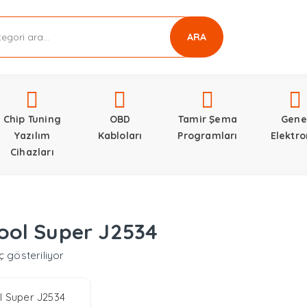
ARA
Chip Tuning
OBD
Tamir Şema
Gene
Yazılım
Kabloları
Programları
Elektro
Cihazları
i
ool Super J2534
ç gösteriliyor