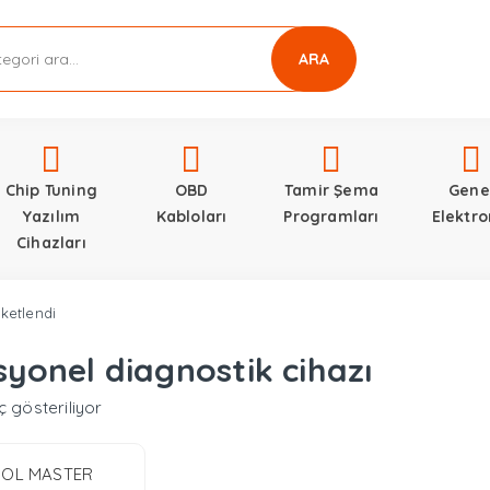
ARA
Chip Tuning
OBD
Tamir Şema
Gene
Yazılım
Kabloları
Programları
Elektro
Cihazları
iketlendi
syonel diagnostik cihazı
ç gösteriliyor