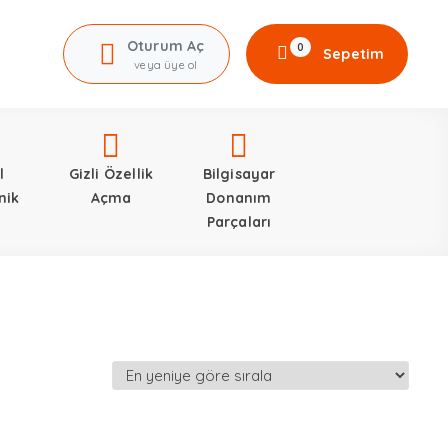
Oturum Aç
0
Sepetim
veya üye ol
l
Gizli Özellik
Bilgisayar
nik
Açma
Donanım
Parçaları