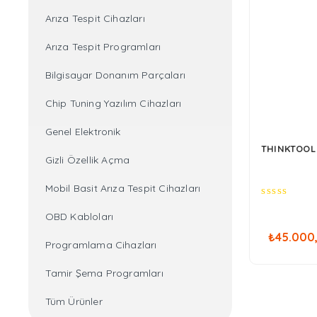
Arıza Tespit Cihazları
Arıza Tespit Programları
Bilgisayar Donanım Parçaları
Chip Tuning Yazılım Cihazları
Genel Elektronik
THINKTOOL
Gizli Özellik Açma
Mobil Basit Arıza Tespit Cihazları
0
OBD Kabloları
out
of
₺
45.000
5
Programlama Cihazları
Tamir Şema Programları
Tüm Ürünler