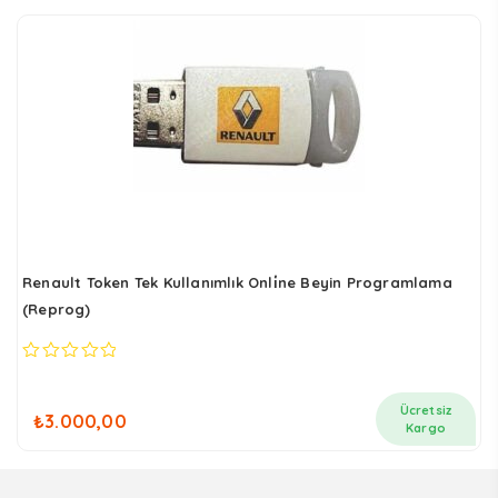
Renault Token Tek Kullanımlık Onli̇ne Beyin Programlama
(Reprog)
0
out
of
Ücretsiz
₺
3.000,00
5
Kargo