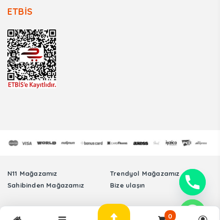
ETBİS
N11 Mağazamız
Trendyol Mağazamız
Sahibinden Mağazamız
Bize ulaşın
Tüm Hakları Saklıdır. © Sinmer Otomotiv Elektronik Sanayi Ticaret Limited
0