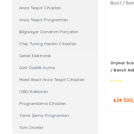
Arıza Tespit Cihazları
Arıza Tespit Programları
Bilgisayar Donanım Parçaları
Chip Tuning Yazılım Cihazları
Genel Elektronik
Orijinal Sc
Gizli Özellik Açma
/ Bench Ka
Mobil Basit Arıza Tespit Cihazları
0
OBD Kabloları
out
of
₺
24.500
5
Programlama Cihazları
Tamir Şema Programları
Tüm Ürünler