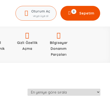
Oturum Aç
0
Sepetim
veya üye ol
l
Gizli Özellik
Bilgisayar
nik
Açma
Donanım
Parçaları