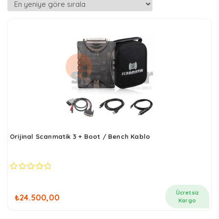
Orijinal Scanmatik 3 + Boot / Bench Kablo
0
out
of
Ücretsiz
₺
24.500,00
5
Kargo