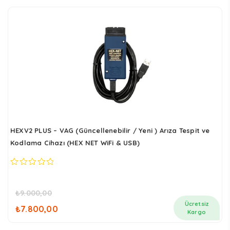
sıralandı
HEXV2 PLUS – VAG (Güncellenebilir / Yeni ) Arıza Tespit ve
Kodlama Cihazı (HEX NET WiFi & USB)
0
out
of
₺
9.000,00
5
Orijinal
Şu
Ücretsiz
₺
7.800,00
fiyat:
andaki
Kargo
₺9.000,00.
fiyat: