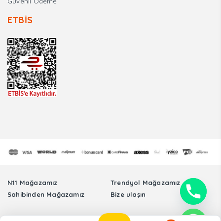
Güvenli Ödeme
ETBİS
N11 Mağazamız
Trendyol Mağazamız
Sahibinden Mağazamız
Bize ulaşın
Tüm Hakları Saklıdır. © Sinmer Otomotiv Elektronik Sanayi Ticaret Limited