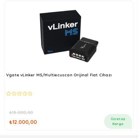
₺7.800,00.
Vgate vLinker MS/Multiecuscan Orijinal Fiat Cihazı
0
out
of
₺
15.000,00
5
Orijinal
Şu
Ücretsiz
₺
12.000,00
fiyat:
andaki
Kargo
₺15.000,00.
fiyat: