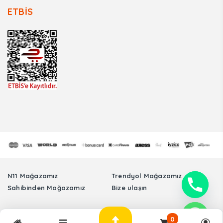
ETBİS
N11 Mağazamız
Trendyol Mağazamız
Sahibinden Mağazamız
Bize ulaşın
Tüm Hakları Saklıdır. © Sinmer Otomotiv Elektronik Sanayi Ticaret Limited
0