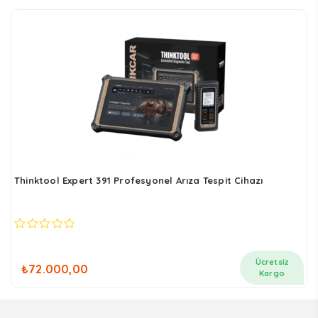
Thinktool Expert 391 Profesyonel Arıza Tespit Cihazı
0
out
of
Ücretsiz
₺
72.000,00
5
Kargo