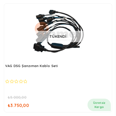
TÜKENDİ
VAG DSG Şanzıman Kablo Seti
0
out
of
₺
5.000,00
5
Orijinal
Şu
Ücretsiz
₺
3.750,00
fiyat:
andaki
Kargo
₺5.000,00.
fiyat: