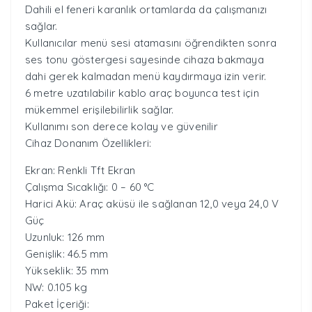
Dahili el feneri karanlık ortamlarda da çalışmanızı
sağlar.
Kullanıcılar menü sesi atamasını öğrendikten sonra
ses tonu göstergesi sayesinde cihaza bakmaya
dahi gerek kalmadan menü kaydırmaya izin verir.
6 metre uzatılabilir kablo araç boyunca test için
mükemmel erişilebilirlik sağlar.
Kullanımı son derece kolay ve güvenilir
Cihaz Donanım Özellikleri:
Ekran: Renkli Tft Ekran
Çalışma Sıcaklığı: 0 – 60 °C
Harici Akü: Araç aküsü ile sağlanan 12,0 veya 24,0 V
Güç
Uzunluk: 126 mm
Genişlik: 46.5 mm
Yükseklik: 35 mm
NW: 0.105 kg
Paket İçeriği: