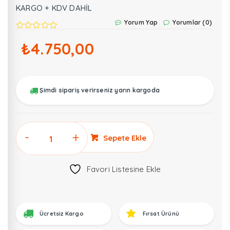
KARGO + KDV DAHİL
Yorum Yap
Yorumlar (0)
₺
4.750,00
Şimdi sipariş verirseniz yarın kargoda
AUTEL
Sepete Ekle
PS100
Powerscan
Favori Listesine Ekle
Devre
ve
Tesisat
Kontrol
Ücretsiz Kargo
Fırsat Ürünü
Cihazı