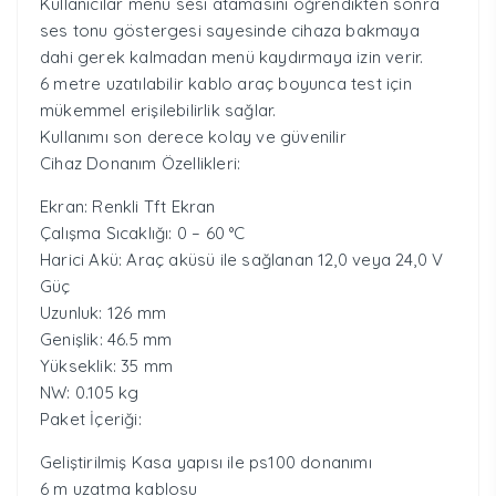
Kullanıcılar menü sesi atamasını öğrendikten sonra
ses tonu göstergesi sayesinde cihaza bakmaya
dahi gerek kalmadan menü kaydırmaya izin verir.
6 metre uzatılabilir kablo araç boyunca test için
mükemmel erişilebilirlik sağlar.
Kullanımı son derece kolay ve güvenilir
Cihaz Donanım Özellikleri:
Ekran: Renkli Tft Ekran
Çalışma Sıcaklığı: 0 – 60 °C
Harici Akü: Araç aküsü ile sağlanan 12,0 veya 24,0 V
Güç
Uzunluk: 126 mm
Genişlik: 46.5 mm
Yükseklik: 35 mm
NW: 0.105 kg
Paket İçeriği:
Geliştirilmiş Kasa yapısı ile ps100 donanımı
6 m uzatma kablosu