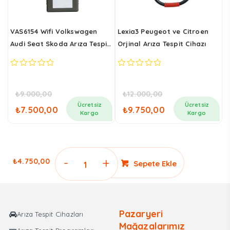
VAS6154 Wifi Volkswagen
Lexia3 Peugeot ve Citroen
L
Audi Seat Skoda Arıza Tespit
Orjinal Arıza Tespit Cihazı
Cihazı
0
0
0
out
out
o
of
of
o
₺
9.000,00
₺
12.000,00
5
5
5
Orijinal
Şu
Orijinal
Şu
Ücretsiz
Ücretsiz
₺
7.500,00
₺
9.750,00
i
fiyat:
andaki
fiyat:
andaki
Kargo
Kargo
₺9.000,00.
fiyat:
₺12.000,00.
fiyat:
0,00.
₺7.500,00.
₺9.750,0
AUTEL
₺
4.750,00
Sepete Ekle
PS100
Powerscan
Devre
ve
Pazaryeri
Arıza Tespit Cihazları
Tesisat
Mağazalarımız