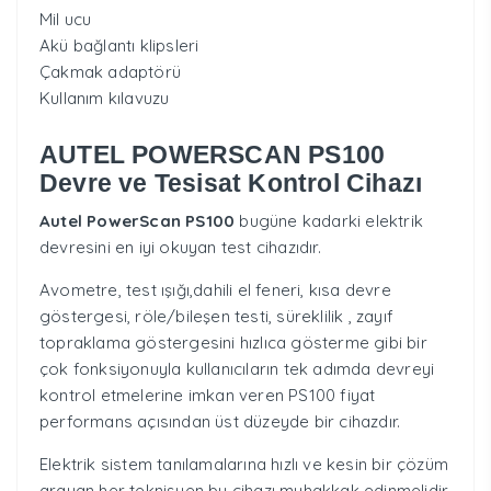
Mil ucu
Akü bağlantı klipsleri
Çakmak adaptörü
Kullanım kılavuzu
AUTEL POWERSCAN PS100
Devre ve Tesisat Kontrol Cihazı
Autel PowerScan PS100
bugüne kadarki elektrik
devresini en iyi okuyan test cihazıdır.
Avometre, test ışığı,dahili el feneri, kısa devre
göstergesi, röle/bileşen testi, süreklilik , zayıf
topraklama göstergesini hızlıca gösterme gibi bir
çok fonksiyonuyla kullanıcıların tek adımda devreyi
kontrol etmelerine imkan veren PS100 fiyat
performans açısından üst düzeyde bir cihazdır.
Elektrik sistem tanılamalarına hızlı ve kesin bir çözüm
arayan her teknisyen bu cihazı muhakkak edinmelidir.