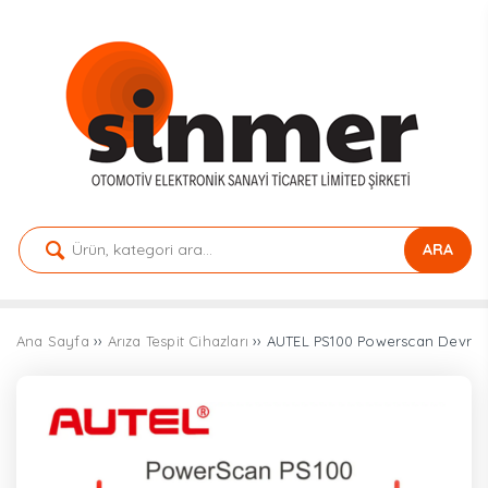
ARA
Ana Sayfa
››
Arıza Tespit Cihazları
›› AUTEL PS100 Powerscan Devre v