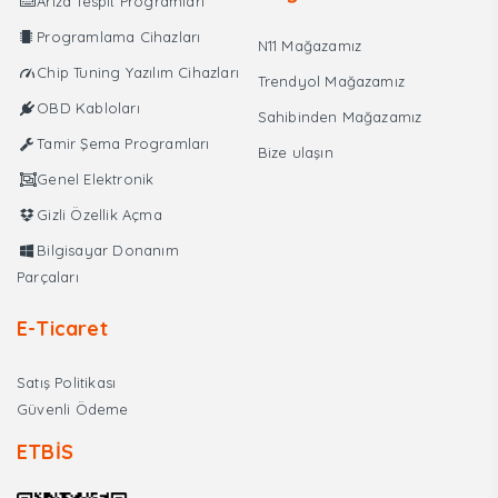
Arıza Tespit Programları
Kontrol
Cihazı
Programlama Cihazları
N11 Mağazamız
adet
Chip Tuning Yazılım Cihazları
Trendyol Mağazamız
OBD Kabloları
Sahibinden Mağazamız
Tamir Şema Programları
Bize ulaşın
Genel Elektronik
Gizli Özellik Açma
Bilgisayar Donanım
Parçaları
E-Ticaret
Satış Politikası
Güvenli Ödeme
ETBİS