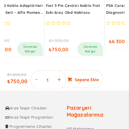
ri
Fiat 3 Pin Çevirici Kablo Fiat
PSA CoreXS OBD2 PSA
V
o
Eski Araç Obd Kablosu
Diagnostik Kablosu –
O
AR10019440
0
0
0
out
out
o
of
of
o
Ücretsiz
₺
1.000,00
₺
6.300,00
5
5
5
Kargo
Orijinal
Şu
Ücretsiz
₺
750,00
fiyat:
andaki
Kargo
₺1.000,00.
fiyat:
00.
₺750,00.
₺
1.000,00
Delphi
Sepete Ekle
₺
750,00
Orijinal
Şu
Autocom
fiyat:
andaki
Arıza
₺1.000,00.
fiyat:
Tespit
₺750,00.
Cihazı
Pazaryeri
Arıza Tespit Cihazları
Obd2
Mağazalarımız
Arıza Tespit Programları
Kablosu
Led
Programlama Cihazları
N11 Mağazamız