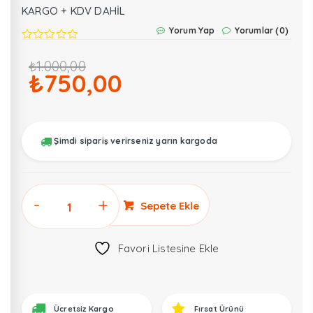
KARGO + KDV DAHİL
Yorum Yap
Yorumlar (0)
₺
1.000,00
₺
750,00
Orijinal
Şu
fiyat:
andaki
₺1.000,00.
fiyat:
₺750,00.
Şimdi sipariş verirseniz yarın kargoda
Delphi
Sepete Ekle
Autocom
Arıza
Favori Listesine Ekle
Tespit
Cihazı
Obd2
Kablosu
Ücretsiz Kargo
Fırsat Ürünü