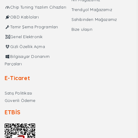
Yedek
Chip Tuning Yazılım Cihazları
Trendyol Mağazamız
Kablo
OBD Kabloları
adet
Sahibinden Mağazamız
Tamir Şema Programları
Bize ulaşın
Genel Elektronik
Gizli Özellik Açma
Bilgisayar Donanım
Parçaları
E-Ticaret
Satış Politikası
Güvenli Ödeme
ETBİS