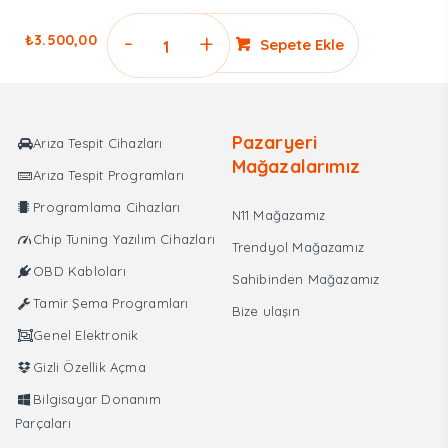
Fiat
₺
3.500,00
Sepete Ekle
wiTECH
Launcher
Arıza
Tespit
Pazaryeri
Arıza Tespit Cihazları
Programı
Mağazalarımız
Arıza Tespit Programları
adet
Programlama Cihazları
N11 Mağazamız
Chip Tuning Yazılım Cihazları
Trendyol Mağazamız
OBD Kabloları
Sahibinden Mağazamız
Tamir Şema Programları
Bize ulaşın
Genel Elektronik
Gizli Özellik Açma
Bilgisayar Donanım
Parçaları