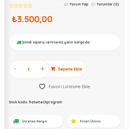
Yorum Yap
Yorumlar (0)
₺
3.500,00
Şimdi sipariş verirseniz yarın kargoda
Fiat
Sepete Ekle
wiTECH
Launcher
Favori Listesine Ekle
Arıza
Tespit
Programı
Stok kodu:
fiatwitechprogram
adet
Ücretsiz Kargo
Fırsat Ürünü