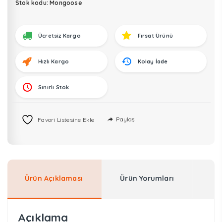
ve
Stok kodu:
Mongoose
Programlama
Cihazı
Ücretsiz Kargo
Fırsat Ürünü
adet
Hızlı Kargo
Kolay İade
Sınırlı Stok
Paylaş
Favori Listesine Ekle
Ürün Açıklaması
Ürün Yorumları
Açıklama