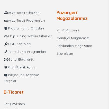
Arıza
Tespit
Pazaryeri
Arıza Tespit Cihazları
ve
Mağazalarımız
Arıza Tespit Programları
Programlama
Cihazı
Programlama Cihazları
N11 Mağazamız
adet
Chip Tuning Yazılım Cihazları
Trendyol Mağazamız
OBD Kabloları
Sahibinden Mağazamız
Tamir Şema Programları
Bize ulaşın
Genel Elektronik
Gizli Özellik Açma
Bilgisayar Donanım
Parçaları
E-Ticaret
Satış Politikası