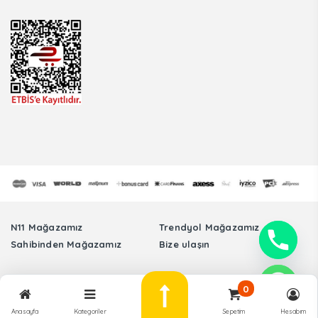
N11 Mağazamız
Trendyol Mağazamız
Sahibinden Mağazamız
Bize ulaşın
Tüm Hakları Saklıdır. © Sinmer Otomotiv Elektronik Sanayi Ticaret Limited
0
Şirketi Arıza Tespit Cihazları -
Anasayfa
Kategoriler
Sepetim
Hesabım