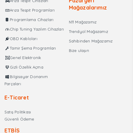
Pazaryeri
Arıza Tespit Cihazları
Şarj
Mağazalarımız
Arıza Tespit Programları
ve
Güç
Programlama Cihazları
N11 Mağazamız
Destek
Chip Tuning Yazılım Cihazları
Trendyol Mağazamız
Cihazı
OBD Kabloları
adet
Sahibinden Mağazamız
Tamir Şema Programları
Bize ulaşın
Genel Elektronik
Gizli Özellik Açma
Bilgisayar Donanım
Parçaları
E-Ticaret
Satış Politikası
Güvenli Ödeme
ETBİS