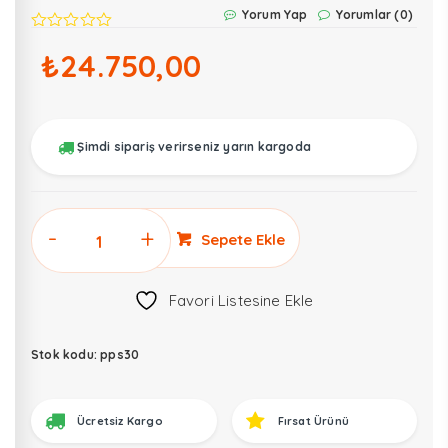
Yorum Yap
Yorumlar (0)
₺
24.750,00
Şimdi sipariş verirseniz yarın kargoda
ThinkCar
Sepete Ekle
PPS-
30
Favori Listesine Ekle
Portatif
Akü
Şarj
Stok kodu:
pps30
ve
Güç
Ücretsiz Kargo
Fırsat Ürünü
Destek