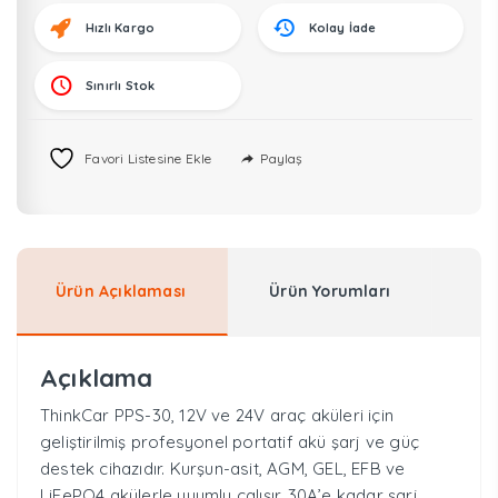
Cihazı
adet
Hızlı Kargo
Kolay İade
Sınırlı Stok
Paylaş
Favori Listesine Ekle
Ürün Açıklaması
Ürün Yorumları
Açıklama
ThinkCar PPS-30, 12V ve 24V araç aküleri için
geliştirilmiş profesyonel portatif akü şarj ve güç
destek cihazıdır. Kurşun-asit, AGM, GEL, EFB ve
LiFePO4 akülerle uyumlu çalışır. 30A’e kadar şarj