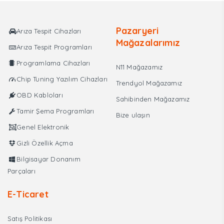
₺750,00.
Pazaryeri
Arıza Tespit Cihazları
Mağazalarımız
Arıza Tespit Programları
Programlama Cihazları
N11 Mağazamız
Chip Tuning Yazılım Cihazları
Trendyol Mağazamız
OBD Kabloları
Sahibinden Mağazamız
Tamir Şema Programları
Bize ulaşın
Genel Elektronik
Gizli Özellik Açma
Bilgisayar Donanım
Parçaları
E-Ticaret
Satış Politikası