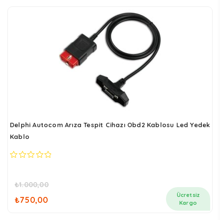
Delphi Autocom Arıza Tespit Cihazı Obd2 Kablosu Led Yedek
Kablo
0
out
of
₺
1.000,00
5
Orijinal
Şu
Ücretsiz
₺
750,00
fiyat:
andaki
Kargo
₺1.000,00.
fiyat: