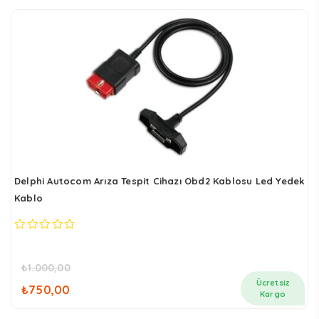
Delphi Autocom Arıza Tespit Cihazı Obd2 Kablosu Led Yedek
Kablo
0
out
of
₺
1.000,00
5
Orijinal
Şu
Ücretsiz
₺
750,00
fiyat:
andaki
Kargo
₺1.000,00.
fiyat: