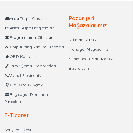
₺750,00.
Pazaryeri
Arıza Tespit Cihazları
Mağazalarımız
Arıza Tespit Programları
Programlama Cihazları
N11 Mağazamız
Chip Tuning Yazılım Cihazları
Trendyol Mağazamız
OBD Kabloları
Sahibinden Mağazamız
Tamir Şema Programları
Bize ulaşın
Genel Elektronik
Gizli Özellik Açma
Bilgisayar Donanım
Parçaları
E-Ticaret
Satış Politikası