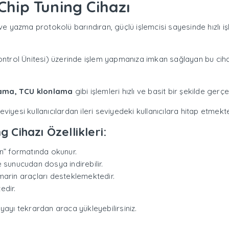
hip Tuning Cihazı
 yazma protokolü barındıran, güçlü işlemcisi sayesinde hızlı 
trol Ünitesi) üzerinde işlem yapmanıza imkan sağlayan bu ciha
nlama, TCU klonlama
gibi işlemleri hızlı ve basit bir şekilde gerçek
yesi kullanıcılardan ileri seviyedeki kullanıcılara hitap etmekte
Cihazı Özellikleri:
n” formatında okunur.
 sunucudan dosya indirebilir.
arin araçları desteklemektedir.
edir.
ayı tekrardan araca yükleyebilirsiniz.