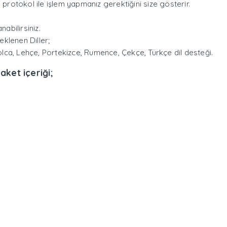
protokol ile işlem yapmanız gerektiğini size gösterir.
abilirsiniz.
klenen Diller;
olca, Lehçe, Portekizce, Rumence, Çekçe, Türkçe dil desteği.
ket içeriği;