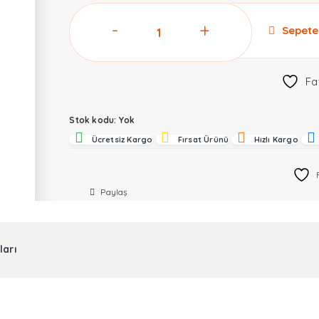
KT200
Sepete
2
ECU
Programlama
Fa
Cihazı
ve
Stok kodu:
Yok
Chip
Ücretsiz Kargo
Fırsat Ürünü
Hızlı Kargo
Tuning
Cihazı
adet
Paylaş
ları