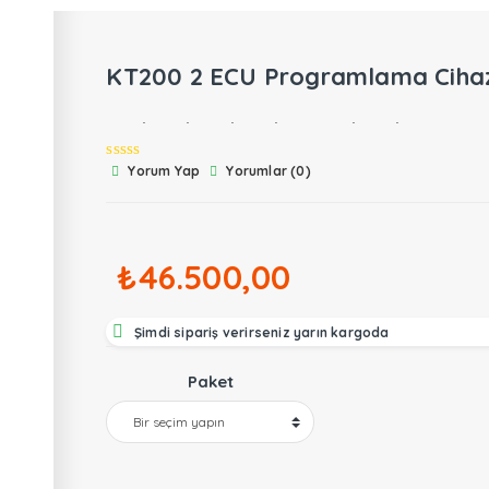
KT200 2 ECU Programlama Cihazı
EGR İPTALİ DPF İPTALİ ADBLUE İPTALİ DTC KAP
Yorum Yap
Yorumlar (0)
₺
46.500,00
Şimdi sipariş verirseniz yarın kargoda
Paket