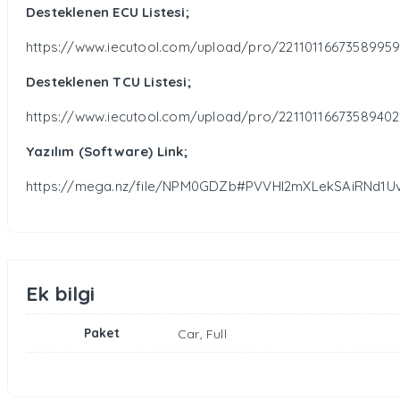
Desteklenen ECU Listesi;
https://www.iecutool.com/upload/pro/22110116673589959
Desteklenen TCU Listesi;
https://www.iecutool.com/upload/pro/22110116673589402
Yazılım (Software) Link;
https://mega.nz/file/NPM0GDZb#PVVHI2mXLekSAiRNd1
Ek bilgi
Paket
Car, Full