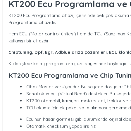
KT200 Ecu Programlama ve C
KT200 Ecu Programlama cihazı, içerisinde pek çok okuma ve
Programlama cihazıdır.
Hem ECU (Motor control ünitesi) hem de TCU (Şanzıman Kon
kullanışlı bir cihazdır.
Chiptuning, Dpf, Egr, Adblue arıza çözümleri, ECU klo
Kullanışlı ve kolay program ara yüzü sayesinde başlangıç sevi
KT200 Ecu Programlama ve Chip Tuning 
Cihaz Master versiyondur. Bu sayede dosyalar “.bi
Sanal okumayı (Virtual Read) destekler. Bu sayede
KT200 otomobil, kamyon, motorsiklet, traktör ve m
TCU okuma için ek paket satın alınması gerekmekt
Ecu’nun hasar görmesi gibi durumlarda orjinal dosy
Otomatik checksum yapabilirsiniz.