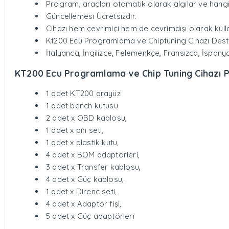
Program, araçları otomatik olarak algılar ve hangi 
Güncellemesi Ücretsizdir.
Cihazı hem çevrimiçi hem de çevrimdışı olarak kullan
Kt200 Ecu Programlama ve Chiptuning Cihazı Deste
İtalyanca, İngilizce, Felemenkçe, Fransızca, İspany
KT200 Ecu Programlama ve Chip Tuning Cihazı Pa
1 adet KT200 arayüz
1 adet bench kutusu
2 adet x OBD kablosu,
1 adet x pin seti,
1 adet x plastik kutu,
4 adet x BOM adaptörleri,
3 adet x Transfer kablosu,
4 adet x Güç kablosu,
1 adet x Direnç seti,
4 adet x Adaptör fişi,
5 adet x Güç adaptörleri