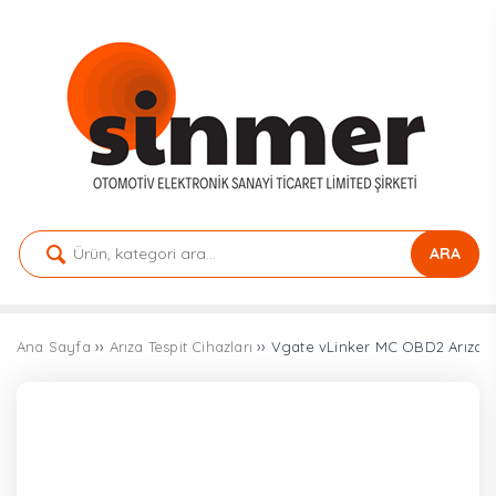
ARA
Ana Sayfa
››
Arıza Tespit Cihazları
›› Vgate vLinker MC OBD2 Arıza Te