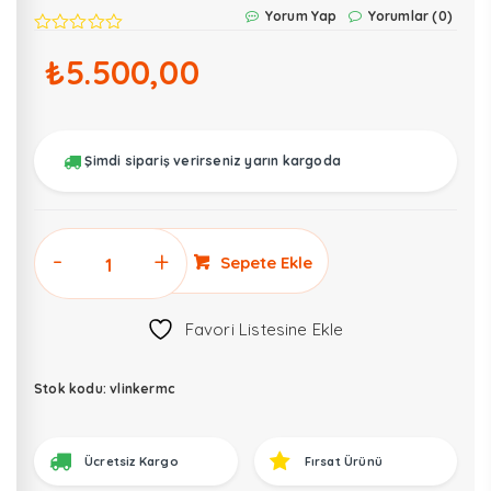
Yorum Yap
Yorumlar (0)
₺
5.500,00
Şimdi sipariş verirseniz yarın kargoda
Vgate
Sepete Ekle
vLinker
MC
Favori Listesine Ekle
OBD2
Arıza
Tespit
Stok kodu:
vlinkermc
Cihazı
adet
Ücretsiz Kargo
Fırsat Ürünü