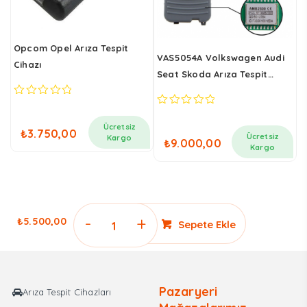
Opcom Opel Arıza Tespit
V
VAS5054A Volkswagen Audi
Cihazı
A
Seat Skoda Arıza Tespit
C
Cihazı
0
0
0
out
o
out
of
o
Ücretsiz
₺
3.750,00
of
5
5
Ücretsiz
Kargo
₺
9.000,00
5
Kargo
i
0,00.
Vgate
₺
5.500,00
Sepete Ekle
vLinker
MC
OBD2
Arıza
Pazaryeri
Arıza Tespit Cihazları
Tespit