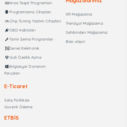
Mağazalarımız
Arıza Tespit Programları
Cihazı
adet
Programlama Cihazları
N11 Mağazamız
Chip Tuning Yazılım Cihazları
Trendyol Mağazamız
OBD Kabloları
Sahibinden Mağazamız
Tamir Şema Programları
Bize ulaşın
Genel Elektronik
Gizli Özellik Açma
Bilgisayar Donanım
Parçaları
E-Ticaret
Satış Politikası
Güvenli Ödeme
ETBİS